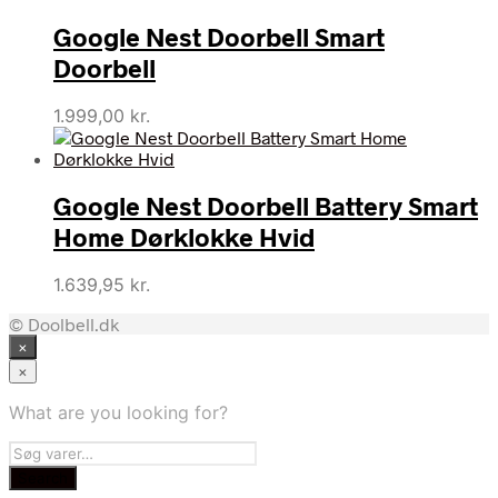
Google Nest Doorbell Smart
Doorbell
1.999,00
kr.
Google Nest Doorbell Battery Smart
Home Dørklokke Hvid
1.639,95
kr.
© Doolbell.dk
×
×
What are you looking for?