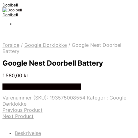
Doolbell
Doolbell
Forside
/
Google Dørklokke
/
Google Nest Doorbell
Battery
Google Nest Doorbell Battery
1.580,00
kr.
Bedste Pris Fundet på Price Index
Varenummer (SKU):
193575008554
Kategori:
Google
Dørklokke
Previous Product
Next Product
Beskrivelse