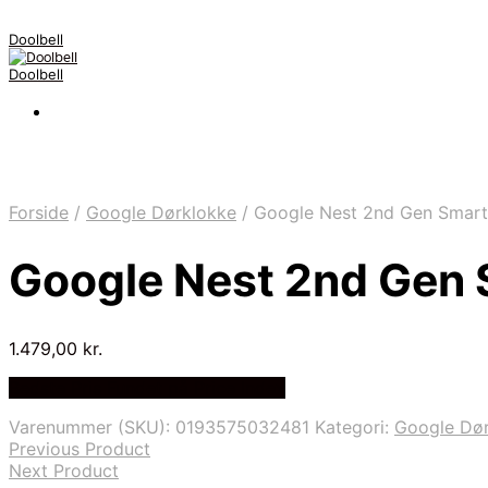
Doolbell
Doolbell
Forside
/
Google Dørklokke
/
Google Nest 2nd Gen Smart
Google Nest 2nd Gen 
1.479,00
kr.
Bedste Pris Fundet på Price Index
Varenummer (SKU):
0193575032481
Kategori:
Google Dø
Previous Product
Next Product