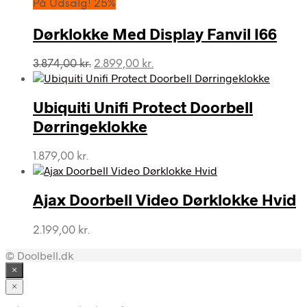
På Udsalg! 25%
Dørklokke Med Display Fanvil I66
Den
Den
3.874,00
kr.
2.899,00
kr.
oprindelige
aktuelle
pris
pris
var:
er:
Ubiquiti Unifi Protect Doorbell
3.874,00 kr..
2.899,00 kr..
Dørringeklokke
1.879,00
kr.
Ajax Doorbell Video Dørklokke Hvid
2.199,00
kr.
© Doolbell.dk
×
×