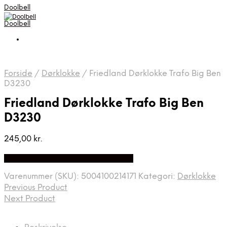
Doolbell
Doolbell
Forside
/
Dørklokke
/
Friedland Dørklokke Trafo Big Ben
D3230
Friedland Dørklokke Trafo Big Ben
D3230
245,00
kr.
Bedste Pris Fundet på Price Index
Varenummer (SKU):
5004100214171
Kategori:
Dørklokke
Previous Product
Next Product