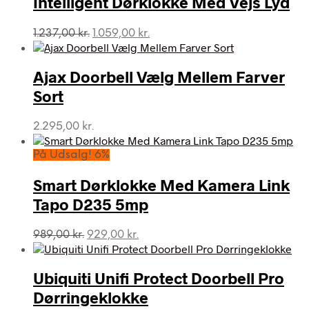
Intelligent Dørklokke Med Vejs Lyd
Den
Den
1.237,00
kr.
1.059,00
kr.
oprindelige
aktuelle
pris
pris
var:
er:
Ajax Doorbell Vælg Mellem Farver
1.237,00 kr..
1.059,00 kr..
Sort
2.295,00
kr.
På Udsalg! 6%
Smart Dørklokke Med Kamera Link
Tapo D235 5mp
Den
Den
989,00
kr.
929,00
kr.
oprindelige
aktuelle
pris
pris
var:
er:
Ubiquiti Unifi Protect Doorbell Pro
989,00 kr..
929,00 kr..
Dørringeklokke