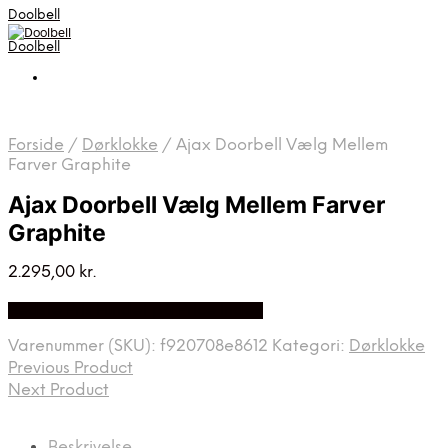
Doolbell
Doolbell
Forside
/
Dørklokke
/
Ajax Doorbell Vælg Mellem
Farver Graphite
Ajax Doorbell Vælg Mellem Farver
Graphite
2.295,00
kr.
Bedste Pris Fundet på Price Index
Varenummer (SKU):
f920708e8612
Kategori:
Dørklokke
Previous Product
Next Product
Beskrivelse