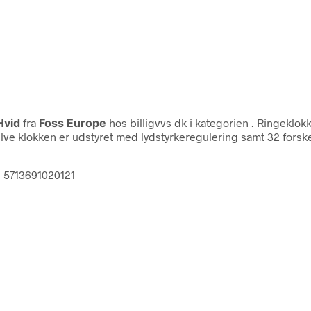
Hvid
fra
Foss Europe
hos billigvvs dk i kategorien
. Ringeklokk
selve klokken er udstyret med lydstyrkeregulering samt 32 forsk
id 5713691020121