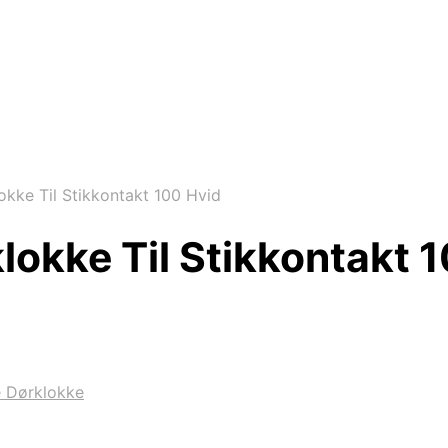
kke Til Stikkontakt 100 Hvid
lokke Til Stikkontakt 
e Dørklokke