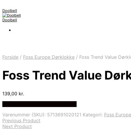
Doolbell
Doolbell
Forside
/
Foss Europe Dørklokke
/
Foss Trend Value Dørklo
Foss Trend Value Dørk
139,00
kr.
Bedste Pris Fundet på Price Index
Varenummer (SKU):
5713691020121
Kategori:
Foss Europ
Previous Product
Next Product