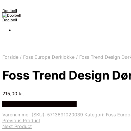
Doolbell
Doolbell
Forside
/
Foss Europe Dørklokke
/
Foss Trend Design Dørk
Foss Trend Design Dør
215,00
kr.
Bedste Pris Fundet på Price Index
Varenummer (SKU):
5713691020039
Kategori:
Foss Europ
Previous Product
Next Product