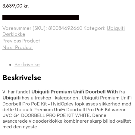
3.639,00
kr.
Bedste Pris Fundet på Price Index
Varenummer (SKU):
810084692660
Kategori:
Ubiquiti
Dørklokke
Previous Product
Next Product
Beskrivelse
Beskrivelse
Vi har fundet
Ubiquiti Premium Unifi Doorbell With
fra
Ubiquiti
hos ultrashop i kategorien
. Ubiquiti Premium UniFi
Doorbell Pro PoE Kit – HvidOplev topklasses sikkerhed med
dette Ubiquiti Premium UniFi Doorbell Pro PoE Kit varenr.
UVC-G4 DOORBELL PRO POE KIT-WHITE. Denne
avancerede videodørklokke kombinerer skarp billedkvalitet
med den nyeste