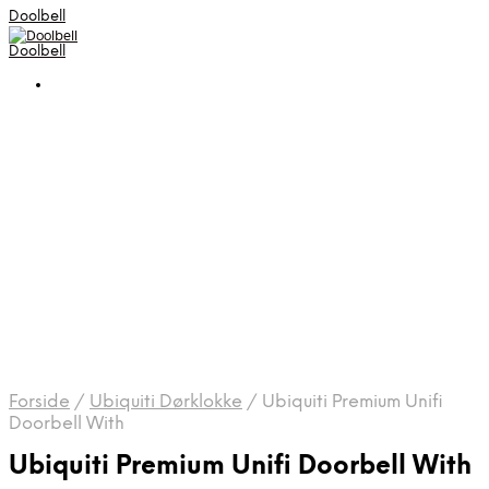
Doolbell
Doolbell
Forside
/
Ubiquiti Dørklokke
/
Ubiquiti Premium Unifi
Doorbell With
Ubiquiti Premium Unifi Doorbell With