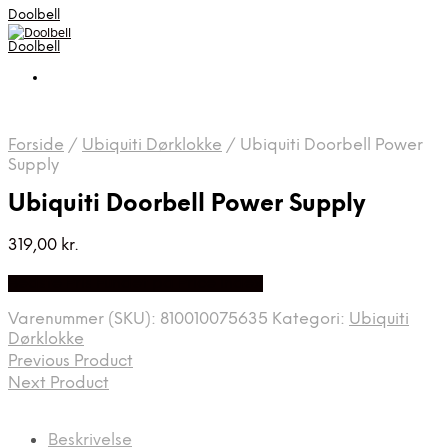
Doolbell
Doolbell
Forside
/
Ubiquiti Dørklokke
/
Ubiquiti Doorbell Power
Supply
Ubiquiti Doorbell Power Supply
319,00
kr.
Bedste Pris Fundet på Price Index
Varenummer (SKU):
810010075635
Kategori:
Ubiquiti
Dørklokke
Previous Product
Next Product
Beskrivelse