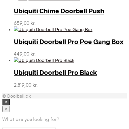
Ubiquiti Chime Doorbell Push
659,00
kr.
Ubiquiti Doorbell Pro Poe Gang Box
449,00
kr.
Ubiquiti Doorbell Pro Black
2.819,00
kr.
© Doolbell.dk
×
×
What are you looking for?