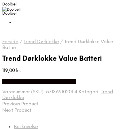
Doolbell
Doolbell
Forside
/
Trend Dørklokke
/
Trend Dørklokke Value
Batteri
Trend Dørklokke Value Batteri
119,00
kr.
Bedste Pris Fundet på Price Index
Varenummer (SKU):
5713691020114
Kategori:
Trend
Dørklokke
Previous Product
Next Product
Beskrivelse