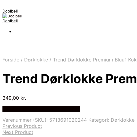
Doolbell
Doolbell
Forside
/
Dørklokke
/
Trend Dørklokke Premium Bluu1 Kok
Trend Dørklokke Prem
349,00
kr.
Bedste Pris Fundet på Price Index
Varenummer (SKU):
5713691020244
Kategori:
Dørklokke
Previous Product
Next Product