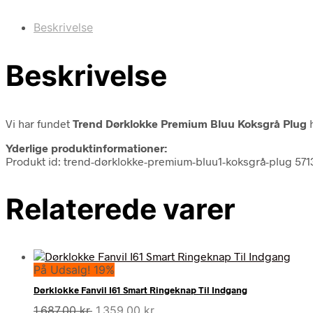
Beskrivelse
Beskrivelse
Vi har fundet
Trend Dørklokke Premium Bluu Koksgrå Plug
h
Yderlige produktinformationer:
Produkt id: trend-dørklokke-premium-bluu1-koksgrå-plug 57
Relaterede varer
På Udsalg! 19%
Dørklokke Fanvil I61 Smart Ringeknap Til Indgang
Den
Den
1.687,00
kr.
1.359,00
kr.