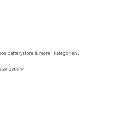
os batterystore & more i kategorien
.
13691020244