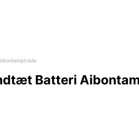
 Aibontamptrade
ndtæt Batteri Aibonta