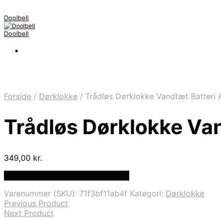
Doolbell
Doolbell
Forside
/
Dørklokke
/
Trådløs Dørklokke Vandtæt Batteri
Trådløs Dørklokke Va
349,00
kr.
Bedste Pris Fundet på Price Index
Varenummer (SKU):
71f3bf11ab4f
Kategori:
Dørklokke
Previous Product
Next Product