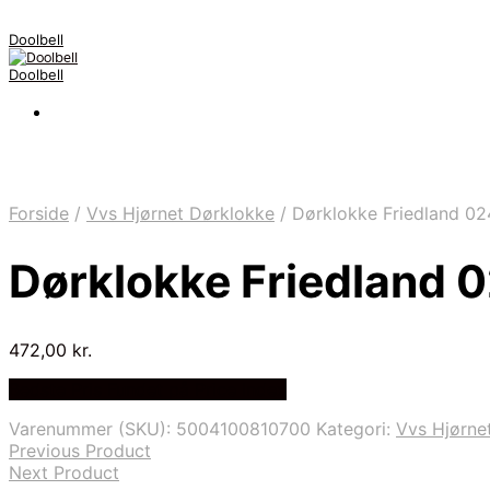
Doolbell
Doolbell
Forside
/
Vvs Hjørnet Dørklokke
/
Dørklokke Friedland 02
Dørklokke Friedland 
472,00
kr.
Bedste Pris Fundet på Price Index
Varenummer (SKU):
5004100810700
Kategori:
Vvs Hjørne
Previous Product
Next Product